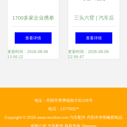
1700多家企业携拳
三头六臂 | 汽车后
头产品汇聚江城，
市场争的是“诸
查看详情
查看详情
汽配展缘何“离不开
侯”，而非“太子”
更新时间：2026-08-06
更新时间：2026-08-06
13:56:22
22:56:47
武汉”？
地址：丹阳市界牌镇南大街106号
电话：1377501**
Copyright © 2026
www.nevshw.com
汽车配件
丹阳市学明橡胶制品
有限公司
汽车配件
版权所有
Sitemap