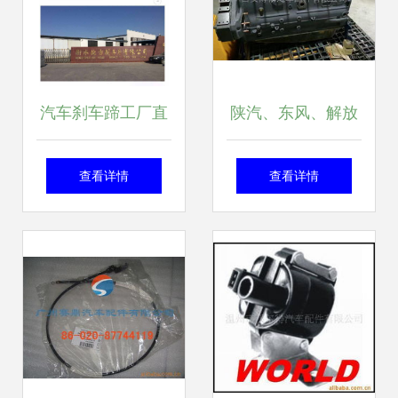
汽车刹车蹄工厂直
陕汽、东风、解放
营 一站式采购
LNG天然气减压阀
查看详情
查看详情
1137制动蹄与制动
及德森、福瑞、圣
摩擦片，规格齐全
达因气瓶减压阀 价
保障行车安全
格、图片与配件厂
家解析