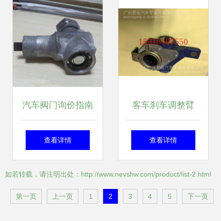
询？
汽车阀门询价指南
客车刹车调整臂
天下汽配网平台赋
QZ01B 价格、图片
查看详情
查看详情
能汽车配件采购
与配件厂家详解及
如若转载，请注明出处：http://www.nevshw.com/product/list-2.html
汽车内饰件关联分
第一页
上一页
1
2
3
4
5
下一页